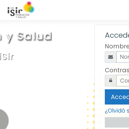
n y Salud
Accede
Nombre
iSir
Contra
Acce
¿Olvidó 