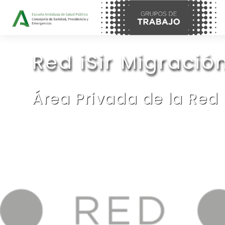
Salta al contenido principal
Red iSir Migració
Área Privada de la Red 