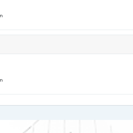
ón
ón