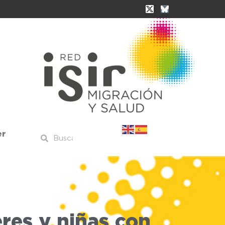
er
eres y niñas con