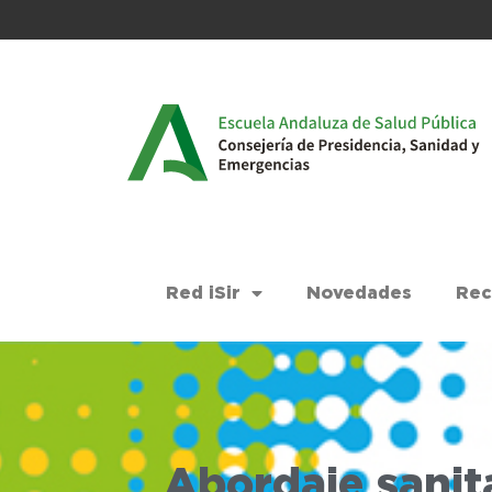
Red iSir
Novedades
Rec
Abordaje sanita