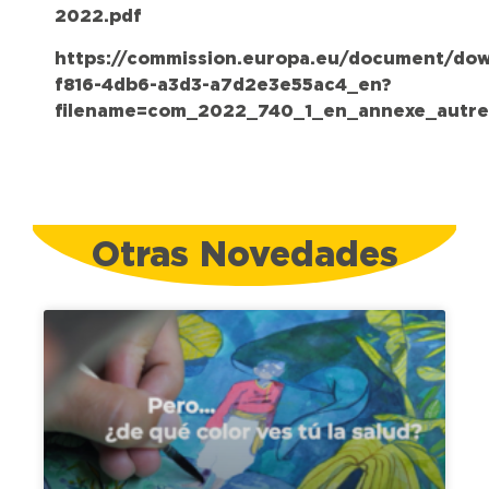
2022.pdf
https://commission.europa.eu/document/do
f816-4db6-a3d3-a7d2e3e55ac4_en?
filename=com_2022_740_1_en_annexe_autre_
Otras Novedades